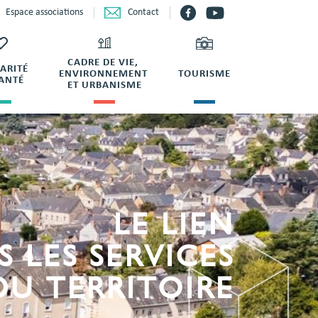
Contact
Espace associations
CADRE DE VIE,
DARITÉ
ENVIRONNEMENT
TOURISME
SANTÉ
ET URBANISME
LE LIEN
S LES SERVICES
DU TERRITOIRE