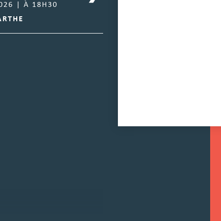
026 | À 18H30
LE MARDI 11 
ARTHE
CHÂTEAUNE