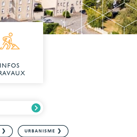
INFOS
RAVAUX
É ❯
URBANISME ❯