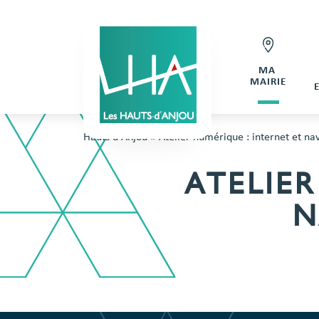
MA
MAIRIE
Hauts d'Anjou
»
Atelier numérique : internet et na
ATELIER
N