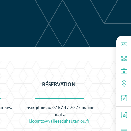
RÉSERVATION
taines,
Inscription au 07 57 47 70 77 ou par
mail à
l.lopinto@valleesduhautanjou.fr
​​​​​​​