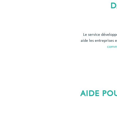
D
Le service dévelop
aide les entreprises e
comme
AIDE PO