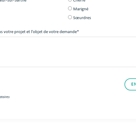
euf-sur-Sarthe
Cherré
Marigné
Sœurdres
s votre projet et l'objet de votre demande*
E
atoires