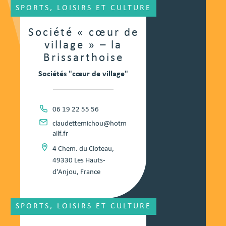
SPORTS, LOISIRS ET CULTURE
Société « cœur de
village » – la
Brissarthoise
Sociétés "cœur de village"
06 19 22 55 56
claudettemichou@hotm
ailf.fr
4 Chem. du Cloteau,
49330 Les Hauts-
d'Anjou, France
SPORTS, LOISIRS ET CULTURE