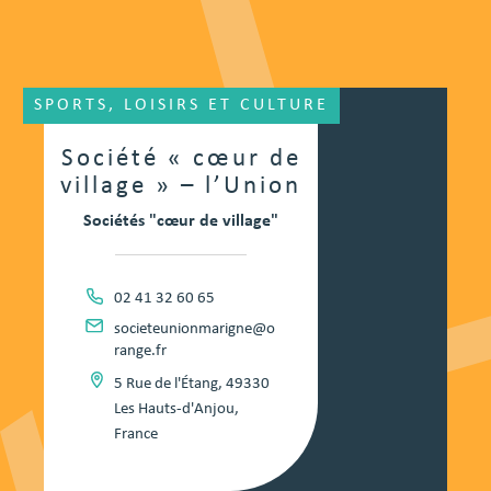
SPORTS, LOISIRS ET CULTURE
Société « cœur de
village » – l’Union
Sociétés "cœur de village"
02 41 32 60 65
societeunionmarigne@o
range.fr
5 Rue de l'Étang, 49330
Les Hauts-d'Anjou,
France