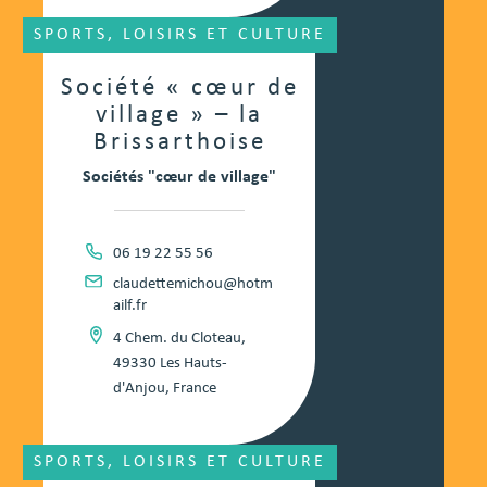
SPORTS, LOISIRS ET CULTURE
Société « cœur de
village » – la
Brissarthoise
Sociétés "cœur de village"
06 19 22 55 56
claudettemichou@hotm
ailf.fr
4 Chem. du Cloteau,
49330 Les Hauts-
d'Anjou, France
SPORTS, LOISIRS ET CULTURE