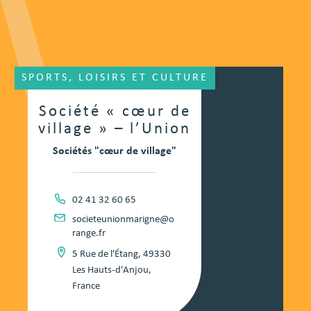
SPORTS, LOISIRS ET CULTURE
Société « cœur de
village » – l’Union
Sociétés "cœur de village"
02 41 32 60 65
societeunionmarigne@o
range.fr
5 Rue de l'Étang, 49330
Les Hauts-d'Anjou,
France