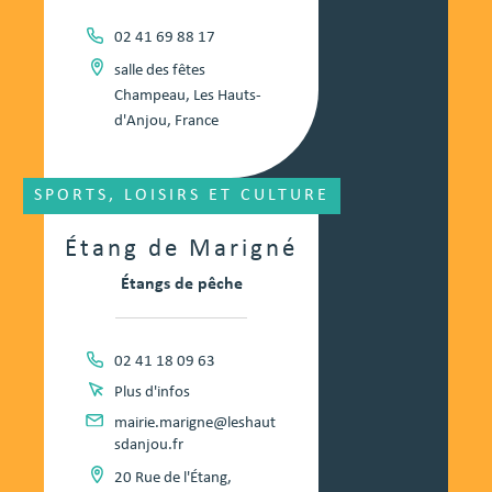
02 41 69 88 17
salle des fêtes
Champeau, Les Hauts-
d'Anjou, France
SPORTS, LOISIRS ET CULTURE
Étang de Marigné
Étangs de pêche
02 41 18 09 63
Plus d'infos
mairie.marigne@leshaut
sdanjou.fr
20 Rue de l'Étang,