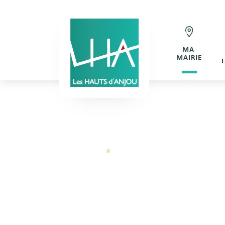
MA
MAIRIE
Hauts d'Anjou
»
Inscription de Brichet Régine
INSCRI