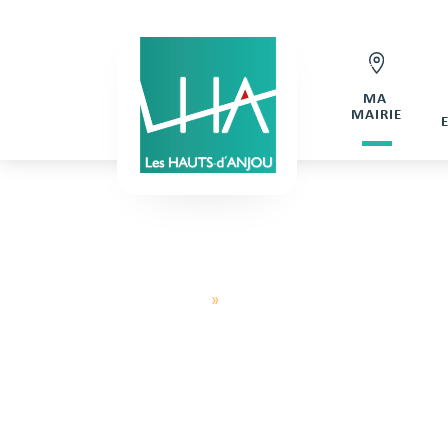
MA
MAIRIE
Hauts d'Anjou
»
Inscription de Leclerc
IN