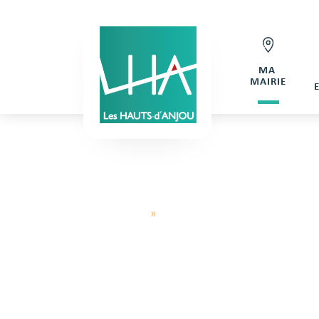
MA
MAIRIE
Hauts d'Anjou
»
Inscription de Nambot JV
INS