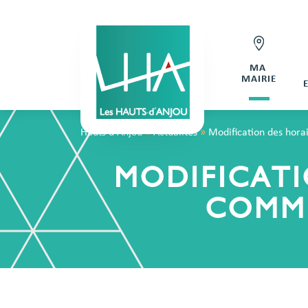
MA
MAIRIE
Hauts d'Anjou
»
Actualités
»
Modification des hora
MODIFICATI
COMMÉ