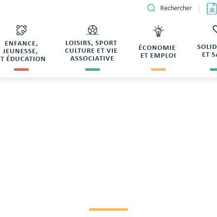
Rechercher
LOISIRS, SPORT
ENFANCE,
SOLI
ÉCONOMIE
CULTURE ET VIE
JEUNESSE,
ET 
ET EMPLOI
ASSOCIATIVE
ET ÉDUCATION
hampeau de RETUSSARD Nelly
 RÉSERVATION SAL
DE RETUSSARD NELL