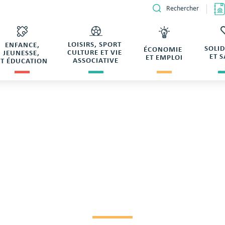
Rechercher
LOISIRS, SPORT
ENFANCE,
SOLI
ÉCONOMIE
CULTURE ET VIE
JEUNESSE,
ET 
ET EMPLOI
ASSOCIATIVE
ET ÉDUCATION
ampeau de VINCENT Lydie
 RÉSERVATION SAL
DE VINCENT LYDIE