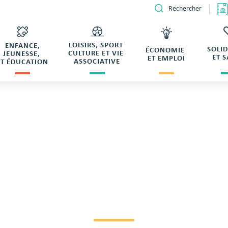
Rechercher
LOISIRS, SPORT
ENFANCE,
SOLI
ÉCONOMIE
CULTURE ET VIE
JEUNESSE,
ET 
ET EMPLOI
ASSOCIATIVE
ET ÉDUCATION
da de BESNIER Anthony
 RÉSERVATION SAL
BESNIER ANTHONY