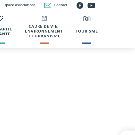
Contact
Espace associations
CADRE DE VIE,
DARITÉ
ENVIRONNEMENT
TOURISME
SANTÉ
ET URBANISME
 DES LOISIRS
THA