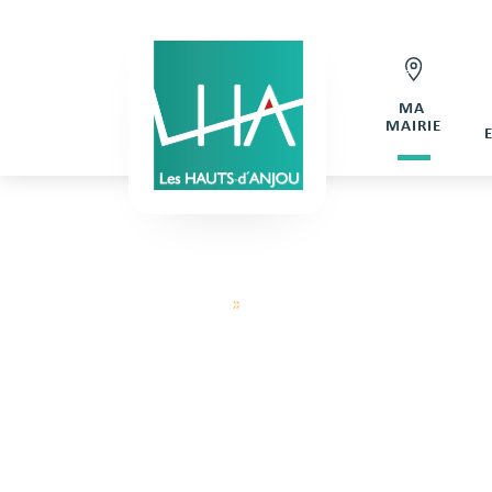
MA
MAIRIE
Hauts d'Anjou
»
Demande de réservation Salle des
DEMANDE DE 
DE