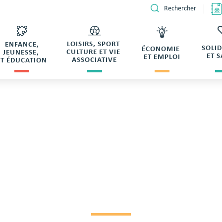
Rechercher
LOISIRS, SPORT
ENFANCE,
SOLI
ÉCONOMIE
CULTURE ET VIE
JEUNESSE,
ET 
ET EMPLOI
ASSOCIATIVE
ET ÉDUCATION
 loisirs de THIELLEUX Samantha
RÉSERVATION SALLE
 THIELLEUX SAMAN