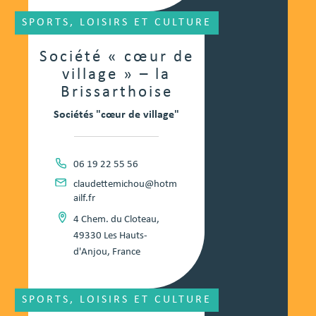
SPORTS, LOISIRS ET CULTURE
Société « cœur de
village » – la
Brissarthoise
Sociétés "cœur de village"
06 19 22 55 56
claudettemichou@hotm
ailf.fr
4 Chem. du Cloteau,
49330 Les Hauts-
d'Anjou, France
SPORTS, LOISIRS ET CULTURE