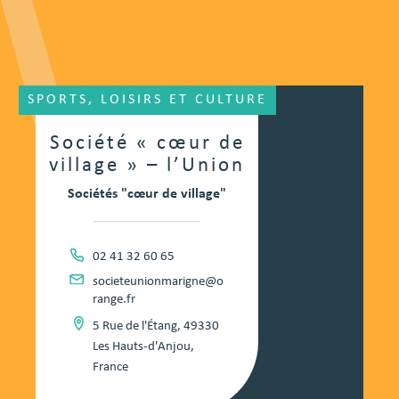
SPORTS, LOISIRS ET CULTURE
Société « cœur de
village » – l’Union
Sociétés "cœur de village"
02 41 32 60 65
societeunionmarigne@o
range.fr
5 Rue de l'Étang, 49330
Les Hauts-d'Anjou,
France