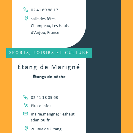
02 41 69 88 17
salle des fêtes
Champeau, Les Hauts-
d'Anjou, France
SPORTS, LOISIRS ET CULTURE
Étang de Marigné
Étangs de pêche
02 41 18 09 63
Plus d'infos
mairie.marigne@leshaut
sdanjou.fr
20 Rue de l'Étang,