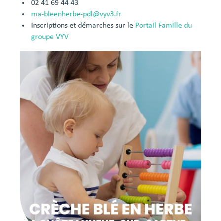
02 41 69 44 43
ma-bleenherbe-pdl@vyv3.fr
Inscriptions et démarches sur le
Portail Famille du
groupe VYV